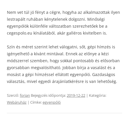
Nem vet túl jó fényt a cégre, hogyha az alkalmazottak ilyen
lestrapált ruhában kénytelenek dolgozni. Minőségi
egyenpólók különféle változatban szerezhetőek be a
cegespolo.eu kínálatából, akár galléros kivitelben is.
Szín és méret szerint lehet válogatni, sőt, gépi hímzés is
igényelhető a kívánt mintával. Ennek az előnye a kézi
módszerrel szemben, hogy sokkal pontosabb és elősorban
gyorsabban megvalósítható. Jobban bírja a vasalást és a
mosást a gépi hímzéssel ellátott egyenpóló. Gazdaságos
választás, mivel egyedi árajánlatkérésre is van lehetőség.
Szerző:
forian
Bejegyzés időpontja:
2019-12-22
| Kategória:
Webáruház
| Címke:
egyenpóló