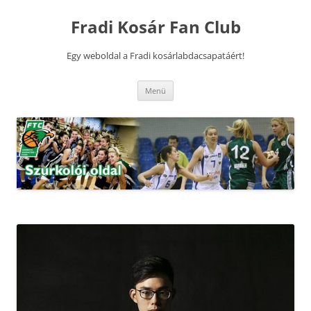
Kilépés
a
Fradi Kosár Fan Club
tartalomba
Egy weboldal a Fradi kosárlabdacsapatáért!
Menü