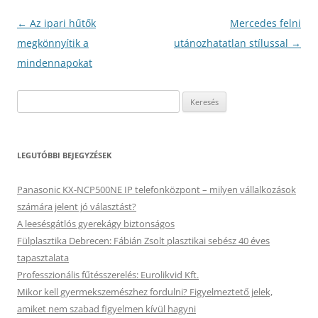
Bejegyzés
←
Az ipari hűtők
Mercedes felni
navigáció
megkönnyítik a
utánozhatatlan stílussal
→
mindennapokat
Keresés:
LEGUTÓBBI BEJEGYZÉSEK
Panasonic KX-NCP500NE IP telefonközpont – milyen vállalkozások
számára jelent jó választást?
A leesésgátlós gyerekágy biztonságos
Fülplasztika Debrecen: Fábián Zsolt plasztikai sebész 40 éves
tapasztalata
Professzionális fűtésszerelés: Eurolikvid Kft.
Mikor kell gyermekszemészhez fordulni? Figyelmeztető jelek,
amiket nem szabad figyelmen kívül hagyni