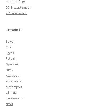
2013. október
2013. szeptember
201. november
KATEGÓRIÁK
Bulvár
Cipő
Egyéb
Futball
Gyermek
Hírek
Kézilabda
kosárlabda
Motorsport
Olimpia
Rendezvény
sport