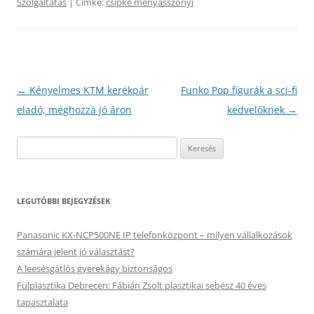
Szolgáltatás
| Címke:
csipke menyasszonyi
Bejegyzés
←
Kényelmes KTM kerékpár
Funko Pop figurák a sci-fi
navigáció
eladó, méghozzá jó áron
kedvelőknek
→
Keresés:
LEGUTÓBBI BEJEGYZÉSEK
Panasonic KX-NCP500NE IP telefonközpont – milyen vállalkozások
számára jelent jó választást?
A leesésgátlós gyerekágy biztonságos
Fülplasztika Debrecen: Fábián Zsolt plasztikai sebész 40 éves
tapasztalata