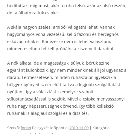
hódítottak, míg most, akár a ruha felső, akár az alsó részén,
de található rajtuk csipke.
A skála nagyon széles, amiből válogatni lehet. Vannak
hagyományos vonalvezetésű, sellő fazonú és hercegnős
esküvői ruhák is. Ránézésre nem is lehet választani,
minden esetben fel kell próbálni a kiszemelt darabot.
A nők alkata, de a magasságuk, súlyuk, bőrük színe
egyaránt különbözik, így nem mindenkinek áll jól ugyanaz a
darab. Természetesen, minden ruhaszalon igyekszik a
hölgyek igényeit szem előtt tartva a legjobb szolgáltatást
nyújtani, így a választást személyre szabott
stílustanácsadással is segítik. Mivel a csipke menyasszonyi
ruha nagy népszerűségnek örvend, így több kollekció
ruháinak is alapjául szolgál ez a díszítés.
Szerző:
forian
Bejegyzés időpontja:
2019-11-09
| Kategória: