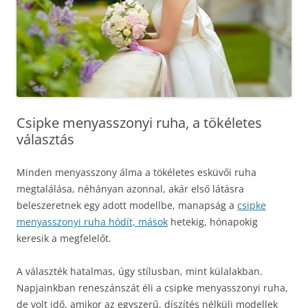
Csipke menyasszonyi ruha, a tökéletes
választás
Minden menyasszony álma a tökéletes esküvői ruha
megtalálása, néhányan azonnal, akár első látásra
beleszeretnek egy adott modellbe, manapság a
csipke
menyasszonyi ruha hódít, mások
hetekig, hónapokig
keresik a megfelelőt.
A választék hatalmas, úgy stílusban, mint külalakban.
Napjainkban reneszánszát éli a csipke menyasszonyi ruha,
de volt idő, amikor az egyszerű, díszítés nélküli modellek