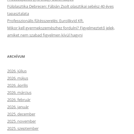
Fülplasztika Debrecen: Fábián Zsolt plasztikai sebész 40 éves
tapasztalata
Professzionális fűtésszerelés: Eurolikvid Kft.
Mikor kell gyermekszemészhez fordulni? Figyelmeztető jelek,
amiket nem szabad figyelmen kívül hagyni
ARCHÍVUM
2026. július
2026. május
2026. április
2026. március
2026. február
2026. január
2025. december
2025. november
2025. szeptember