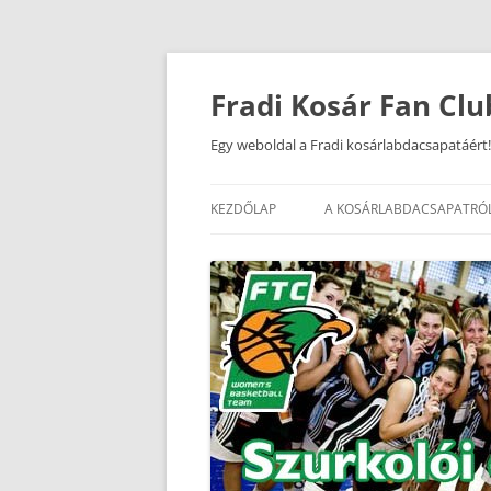
Kilépés
a
tartalomba
Fradi Kosár Fan Clu
Egy weboldal a Fradi kosárlabdacsapatáért!
KEZDŐLAP
A KOSÁRLABDACSAPATRÓ