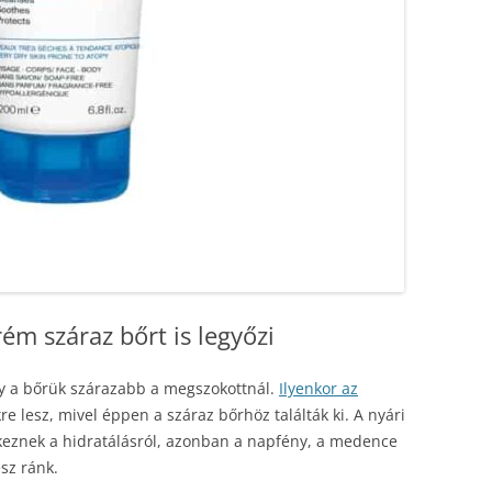
ém száraz bőrt is legyőzi
y a bőrük szárazabb a megszokottnál.
Ilyenkor az
e lesz, mivel éppen a száraz bőrhöz találták ki. A nyári
eznek a hidratálásról, azonban a napfény, a medence
esz ránk.