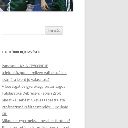
Keresés:
LEGUTÓBBI BEJEGYZÉSEK
Panasonic KX-NCP500NE IP
telefonközpont – milyen vállalkozások
számára jelent jó választást?
A leesésgátlós gyerekágy biztonságos
Fülplasztika Debrecen: Fábián Zsolt
plasztikai sebész 40 éves tapasztalata
Professzionális fűtésszerelés: Eurolikvid
Kft.
Mikor kell gyermekszemészhez fordulni?
Figyelmeztető jelek, amiket nem szabad