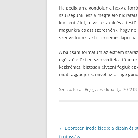
Ha pedig arra gondolunk, hogy a forró
szükségünk lesz a megfelelő hidratál
koncentrálni, mivel a szánk és a test
magunkra és azt szeretnénk, hogy ne k
szenvednünk, akkor érdemes kipróbáln
A balzsam formátum az extrém száraz b
egész életükben szenvedtek a tünetekk
kézkrémet, biztosan élvezni fogjuk az
miatt aggódjunk, mivel az Uriage gond
Szerző:
forian
Bejegyzés időpontja:
2022-09
Bejegyzés
←
Debrecen iroda kiadó: a dizájn és st
navigáció
fontossága