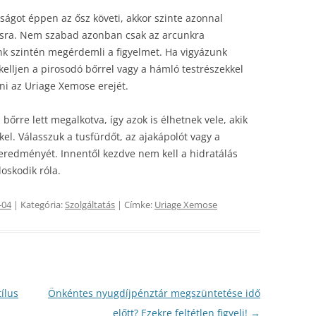
ságot éppen az ősz követi, akkor szinte azonnal
ásra. Nem szabad azonban csak az arcunkra
ünk szintén megérdemli a figyelmet. Ha vigyázunk
elljen a pirosodó bőrrel vagy a hámló testrészekkel
i az Uriage Xemose erejét.
őrre lett megalkotva, így azok is élhetnek vele, akik
el. Válasszuk a tusfürdőt, az ajakápolót vagy a
 eredményét. Innentől kezdve nem kell a hidratálás
oskodik róla.
-04
| Kategória:
Szolgáltatás
| Címke:
Uriage Xemose
ílus
Önkéntes nyugdíjpénztár megszüntetése idő
előtt? Ezekre feltétlen figyelj!
→