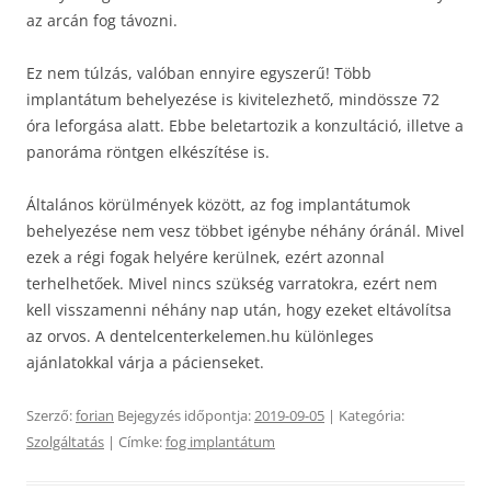
az arcán fog távozni.
Ez nem túlzás, valóban ennyire egyszerű! Több
implantátum behelyezése is kivitelezhető, mindössze 72
óra leforgása alatt. Ebbe beletartozik a konzultáció, illetve a
panoráma röntgen elkészítése is.
Általános körülmények között, az fog implantátumok
behelyezése nem vesz többet igénybe néhány óránál. Mivel
ezek a régi fogak helyére kerülnek, ezért azonnal
terhelhetőek. Mivel nincs szükség varratokra, ezért nem
kell visszamenni néhány nap után, hogy ezeket eltávolítsa
az orvos. A dentelcenterkelemen.hu különleges
ajánlatokkal várja a pácienseket.
Szerző:
forian
Bejegyzés időpontja:
2019-09-05
| Kategória:
Szolgáltatás
| Címke:
fog implantátum