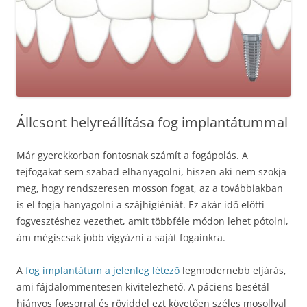
Állcsont helyreállítása fog implantátummal
Már gyerekkorban fontosnak számít a fogápolás. A
tejfogakat sem szabad elhanyagolni, hiszen aki nem szokja
meg, hogy rendszeresen mosson fogat, az a továbbiakban
is el fogja hanyagolni a szájhigiéniát. Ez akár idő előtti
fogvesztéshez vezethet, amit többféle módon lehet pótolni,
ám mégiscsak jobb vigyázni a saját fogainkra.
A
fog implantátum a jelenleg létező
legmodernebb eljárás,
ami fájdalommentesen kivitelezhető. A páciens besétál
hiányos fogsorral és röviddel ezt követően széles mosollyal