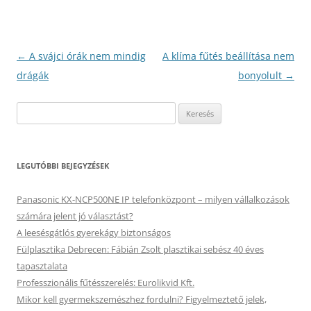
Bejegyzés
←
A svájci órák nem mindig
A klíma fűtés beállítása nem
navigáció
drágák
bonyolult
→
Keresés:
LEGUTÓBBI BEJEGYZÉSEK
Panasonic KX-NCP500NE IP telefonközpont – milyen vállalkozások
számára jelent jó választást?
A leesésgátlós gyerekágy biztonságos
Fülplasztika Debrecen: Fábián Zsolt plasztikai sebész 40 éves
tapasztalata
Professzionális fűtésszerelés: Eurolikvid Kft.
Mikor kell gyermekszemészhez fordulni? Figyelmeztető jelek,