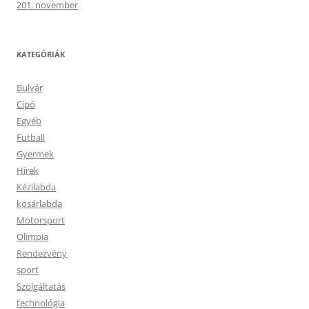
201. november
KATEGÓRIÁK
Bulvár
Cipő
Egyéb
Futball
Gyermek
Hírek
Kézilabda
kosárlabda
Motorsport
Olimpia
Rendezvény
sport
Szolgáltatás
technológia