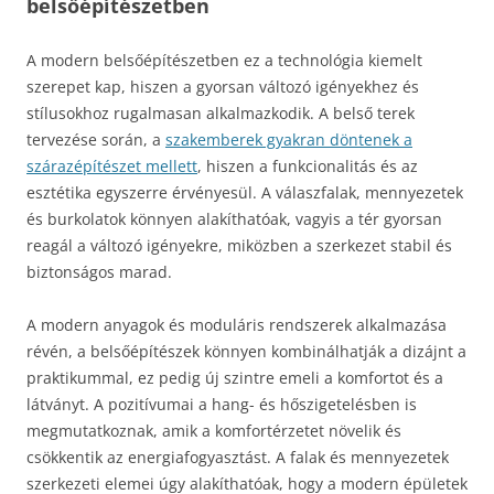
belsőépítészetben
A modern belsőépítészetben ez a technológia kiemelt
szerepet kap, hiszen a gyorsan változó igényekhez és
stílusokhoz rugalmasan alkalmazkodik. A belső terek
tervezése során, a
szakemberek gyakran döntenek a
szárazépítészet mellett
, hiszen a funkcionalitás és az
esztétika egyszerre érvényesül. A válaszfalak, mennyezetek
és burkolatok könnyen alakíthatóak, vagyis a tér gyorsan
reagál a változó igényekre, miközben a szerkezet stabil és
biztonságos marad.
A modern anyagok és moduláris rendszerek alkalmazása
révén, a belsőépítészek könnyen kombinálhatják a dizájnt a
praktikummal, ez pedig új szintre emeli a komfortot és a
látványt. A pozitívumai a hang- és hőszigetelésben is
megmutatkoznak, amik a komfortérzetet növelik és
csökkentik az energiafogyasztást. A falak és mennyezetek
szerkezeti elemei úgy alakíthatóak, hogy a modern épületek