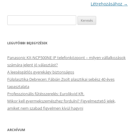
Létrehozásához
→
Keresés:
LEGUTÓBBI BEJEGYZÉSEK
Panasonic KX-NCP500NE IP telefonközpont – milyen vállalkozások
számára jelent jó választást?
A leesésgátlós gyerekágy biztonságos
Fülplasztika Debrecen: Fábián Zsolt plasztikai sebész 40 éves
tapasztalata
Professzionális fűtésszerelés: Eurolikvid Kft.
Mikor kell gyermekszemészhez fordulni? Figyelmeztető jelek,
amiket nem szabad figyelmen kívül hagyni
ARCHÍVUM