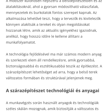
A módszer különösen népszerű a belsőépítészetben és az
átalakításoknál, ahol a gyorsan módosítható válaszfalak,
mennyezetek és burkolatok fontos szerepet kapnak. Az
alkalmazása lehetővé teszi, hogy a tervezők és kivitelezők
könnyen alakítsák a tereket és olyan megoldásokat
hozzanak létre, amik az aktuális igényekhez igazodnak,
anélkül, hogy hosszú időre le kellene állítani a
munkafolyamatot.
A technológia fejlődésével ma már számos modern anyag
és szerkezeti elem áll rendelkezésre, amik gyorsabbá,
biztonságosabbá és esztétikusabbá teszik az építkezést. A
szárazépítészet lehetőséget ad arra, hogy a belső terek
változatos formában és struktúrával jelenjenek meg.
A szárazépítészet technológiái és anyagai
A munkavégzés során használt anyagok és technológiák
széles skálán mozognak, amik biztosítják a változatos és