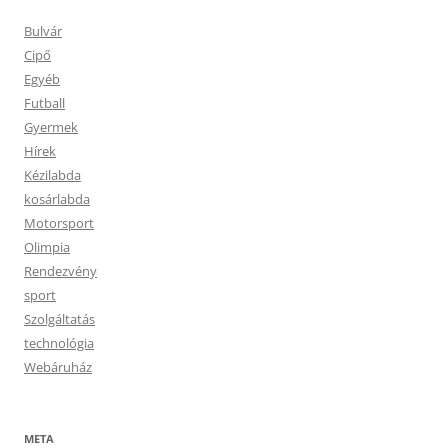
Bulvár
Cipő
Egyéb
Futball
Gyermek
Hírek
Kézilabda
kosárlabda
Motorsport
Olimpia
Rendezvény
sport
Szolgáltatás
technológia
Webáruház
META