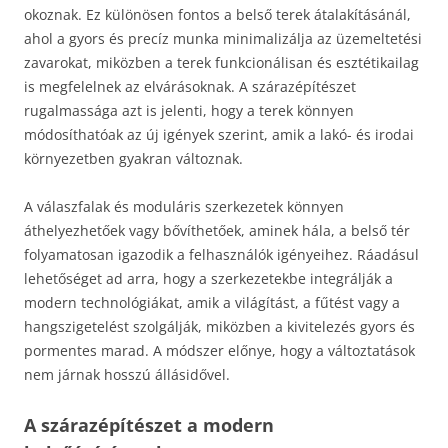
okoznak. Ez különösen fontos a belső terek átalakításánál,
ahol a gyors és precíz munka minimalizálja az üzemeltetési
zavarokat, miközben a terek funkcionálisan és esztétikailag
is megfelelnek az elvárásoknak. A szárazépítészet
rugalmassága azt is jelenti, hogy a terek könnyen
módosíthatóak az új igények szerint, amik a lakó- és irodai
környezetben gyakran változnak.
A válaszfalak és moduláris szerkezetek könnyen
áthelyezhetőek vagy bővíthetőek, aminek hála, a belső tér
folyamatosan igazodik a felhasználók igényeihez. Ráadásul
lehetőséget ad arra, hogy a szerkezetekbe integrálják a
modern technológiákat, amik a világítást, a fűtést vagy a
hangszigetelést szolgálják, miközben a kivitelezés gyors és
pormentes marad. A módszer előnye, hogy a változtatások
nem járnak hosszú állásidővel.
A szárazépítészet a modern