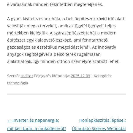
elvárásainak minden tekintetben megfeleljenek.
A gyors kivitelezésnek hála, a belsőépítészek rövid idő alatt
valósítják meg a terveket, amik az ügyfél igényeit teljes
mértékben kielégítik. A szárazépítészet tehát a modern
építészet egyik alapvető eszköze, ami fenntartható,
gazdaságos és esztétikus megoldást kínál. Az innovatív
anyagok segítségével a belső terek rugalmasan
alakíthatóak, így minden otthon személyre szabott lehet.
Szerző:
seditor
Bejegyzés időpontja:
2025-12-09
| Kategória:
technológia
Bejegyzés
←
Inverter és napenergia:
Honlapkészítés lépései:
navigáció
mit kell tudni a működéséről?
Útmutató Sikeres Weboldal