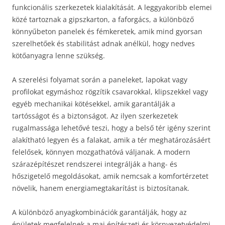
funkcionális szerkezetek kialakítását. A leggyakoribb elemei
közé tartoznak a gipszkarton, a faforgács, a különböző
könnyűbeton panelek és fémkeretek, amik mind gyorsan
szerelhetőek és stabilitást adnak anélkül, hogy nedves
kötőanyagra lenne szükség.
A szerelési folyamat során a paneleket, lapokat vagy
profilokat egymáshoz rögzítik csavarokkal, klipszekkel vagy
egyéb mechanikai kötésekkel, amik garantálják a
tartósságot és a biztonságot. Az ilyen szerkezetek
rugalmassága lehetővé teszi, hogy a belső tér igény szerint
alakítható legyen és a falakat, amik a tér meghatározásáért
felelősek, könnyen mozgathatóvá váljanak. A modern
szárazépítészet rendszerei integrálják a hang- és
hőszigetelő megoldásokat, amik nemcsak a komfortérzetet
növelik, hanem energiamegtakarítást is biztosítanak.
A különböző anyagkombinációk garantálják, hogy az
épületek megfelelnek a mai építészeti és környezetvédelmi