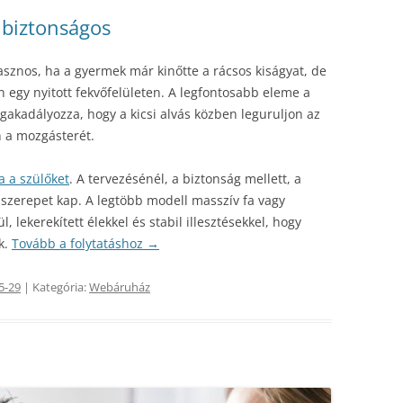
 biztonságos
sznos, ha a gyermek már kinőtte a rácsos kiságyat, de
 egy nyitott fekvőfelületen. A legfontosabb eleme a
gakadályozza, hogy a kicsi alvás közben leguruljon az
n a mozgásterét.
a a szülőket
. A tervezésénél, a biztonság mellett, a
szerepet kap. A legtöbb modell masszív fa vagy
, lekerekített élekkel és stabil illesztésekkel, hogy
k.
Tovább a folytatáshoz
→
5-29
| Kategória:
Webáruház