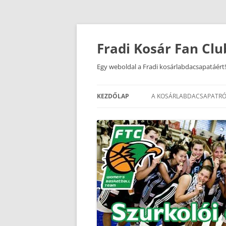
Kilépés
a
tartalomba
Fradi Kosár Fan Clu
Egy weboldal a Fradi kosárlabdacsapatáért!
KEZDŐLAP
A KOSÁRLABDACSAPATRÓ