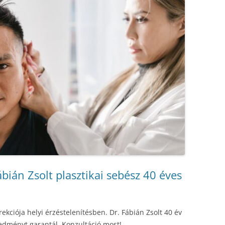
bián Zsolt plasztikai sebész 40 éves
rekciója helyi érzéstelenítésben. Dr. Fábián Zsolt 40 év
redményt garantál. Konzultáció most!