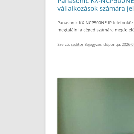
Panasonic KX-NCP500NE I
vállalkozások számára jel
Panasonic KX-NCP500NE IP telefonköz
megtalálni a céged számára megfele
Szerző:
seditor
Bejegyzés időpontja:
2026-0