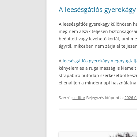
A leesésgátlós gyerekágy
A leesésgátlós gyerekágy különösen ha
még nem alszik teljesen biztonságosan
beépített vagy levehető korlát, ami me
ágyról, miközben nem zárja el teljese
A
leesésgátlós gyerekágy megnyugtatj
kényelem és a rugalmasság is kiemelt 
strapabíró bútorlap szerkezetből készül
ellenálljon a mindennapi használatna
Szerző:
seditor
Bejegyzés időpontja:
2026-0