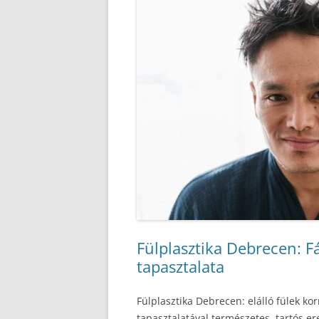
Fülplasztika Debrecen: Fá
tapasztalata
Fülplasztika Debrecen: elálló fülek kor
tapasztalatával természetes, tartós e