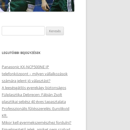
Keresés:
LEGUTÓBBI BEJEGYZÉSEK
Panasonic KX-NCP500NE IP
telefonközpont – milyen vállalkozások
számára jelent jó választást?
A leesésgátlós gyerekágy biztonságos
Fülplasztika Debrecen: Fábián Zsolt
plasztikai sebész 40 éves tapasztalata
Professzionális fűtésszerelés: Eurolikvid
Kft.
Mikor kell gyermekszemészhez fordulni?
Figyelmeztető jelek, amiket nem szabad