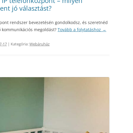
P telefonközpont – milyen
ent jó választást?
pont rendszer bevezetésén gondolkodsz, és szeretnéd
lő kommunikációs megoldást?
Tovább a folytatáshoz
→
7-17
| Kategória:
Webáruház